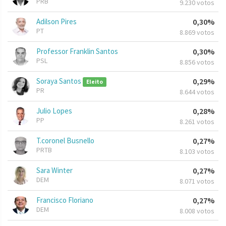
PRB
9.230 votos
Adilson Pires
0,30%
PT
8.869 votos
Professor Franklin Santos
0,30%
PSL
8.856 votos
Soraya Santos
0,29%
Eleito
PR
8.644 votos
Julio Lopes
0,28%
PP
8.261 votos
T.coronel Busnello
0,27%
PRTB
8.103 votos
Sara Winter
0,27%
DEM
8.071 votos
Francisco Floriano
0,27%
DEM
8.008 votos