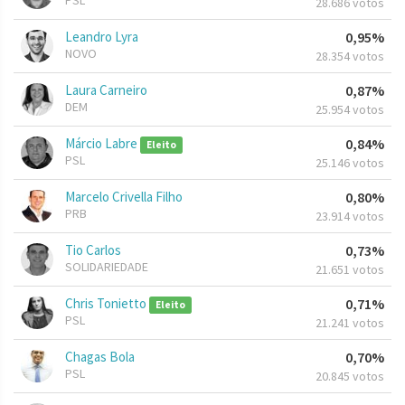
PSL
28.686 votos
Leandro Lyra
0,95%
NOVO
28.354 votos
Laura Carneiro
0,87%
DEM
25.954 votos
Márcio Labre
0,84%
Eleito
PSL
25.146 votos
Marcelo Crivella Filho
0,80%
PRB
23.914 votos
Tio Carlos
0,73%
SOLIDARIEDADE
21.651 votos
Chris Tonietto
0,71%
Eleito
PSL
21.241 votos
Chagas Bola
0,70%
PSL
20.845 votos