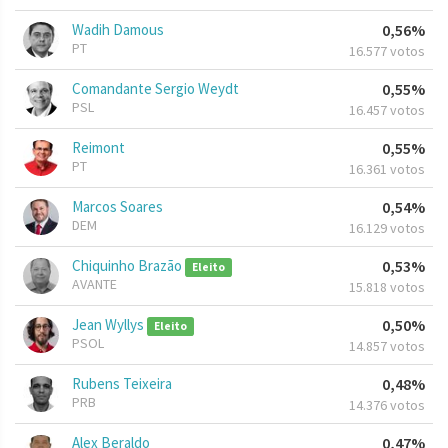
Wadih Damous
0,56%
PT
16.577 votos
Comandante Sergio Weydt
0,55%
PSL
16.457 votos
Reimont
0,55%
PT
16.361 votos
Marcos Soares
0,54%
DEM
16.129 votos
Chiquinho Brazão
0,53%
Eleito
AVANTE
15.818 votos
Jean Wyllys
0,50%
Eleito
PSOL
14.857 votos
Rubens Teixeira
0,48%
PRB
14.376 votos
Alex Beraldo
0,47%