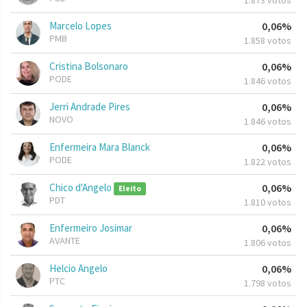
1.873 votos
Marcelo Lopes
0,06%
PMB
1.858 votos
Cristina Bolsonaro
0,06%
PODE
1.846 votos
Jerri Andrade Pires
0,06%
NOVO
1.846 votos
Enfermeira Mara Blanck
0,06%
PODE
1.822 votos
Chico d'Angelo
0,06%
Eleito
PDT
1.810 votos
Enfermeiro Josimar
0,06%
AVANTE
1.806 votos
Helcio Angelo
0,06%
PTC
1.798 votos