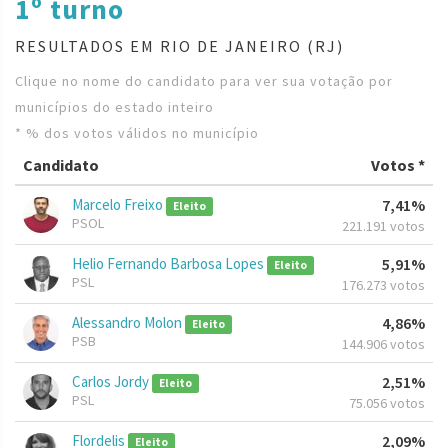
1º turno
RESULTADOS EM RIO DE JANEIRO (RJ)
Clique no nome do candidato para ver sua votação por
municípios do estado inteiro
* % dos votos válidos no município
Candidato
Votos *
Marcelo Freixo
7,41%
Eleito
PSOL
221.191 votos
Helio Fernando Barbosa Lopes
5,91%
Eleito
PSL
176.273 votos
Alessandro Molon
4,86%
Eleito
PSB
144.906 votos
Carlos Jordy
2,51%
Eleito
PSL
75.056 votos
Flordelis
2,09%
Eleito