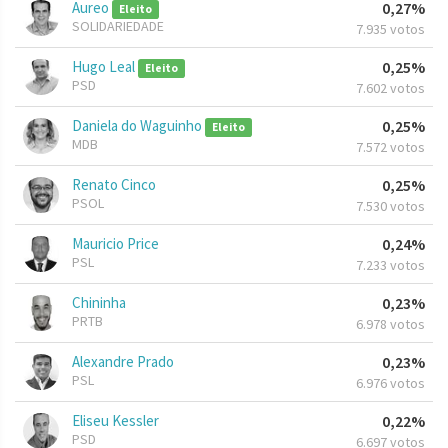
Aureo
0,27%
Eleito
SOLIDARIEDADE
7.935 votos
Hugo Leal
0,25%
Eleito
PSD
7.602 votos
Daniela do Waguinho
0,25%
Eleito
MDB
7.572 votos
Renato Cinco
0,25%
PSOL
7.530 votos
Mauricio Price
0,24%
PSL
7.233 votos
Chininha
0,23%
PRTB
6.978 votos
Alexandre Prado
0,23%
PSL
6.976 votos
Eliseu Kessler
0,22%
PSD
6.697 votos