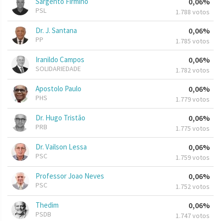
Sargento Firmino
0,06%
PSL
1.788 votos
Dr. J. Santana
0,06%
PP
1.785 votos
Iranildo Campos
0,06%
SOLIDARIEDADE
1.782 votos
Apostolo Paulo
0,06%
PHS
1.779 votos
Dr. Hugo Tristão
0,06%
PRB
1.775 votos
Dr. Vailson Lessa
0,06%
PSC
1.759 votos
Professor Joao Neves
0,06%
PSC
1.752 votos
Thedim
0,06%
PSDB
1.747 votos