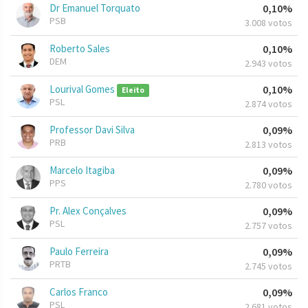
Dr Emanuel Torquato
0,10%
PSB
3.008 votos
Roberto Sales
0,10%
DEM
2.943 votos
Lourival Gomes
0,10%
Eleito
PSL
2.874 votos
Professor Davi Silva
0,09%
PRB
2.813 votos
Marcelo Itagiba
0,09%
PPS
2.780 votos
Pr. Alex Conçalves
0,09%
PSL
2.757 votos
Paulo Ferreira
0,09%
PRTB
2.745 votos
Carlos Franco
0,09%
PSL
2.681 votos