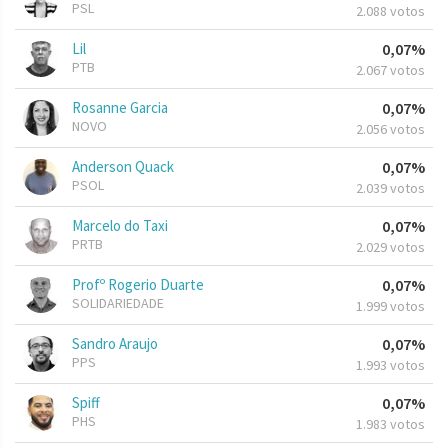
PSL
2.088 votos
Lil
0,07%
PTB
2.067 votos
Rosanne Garcia
0,07%
NOVO
2.056 votos
Anderson Quack
0,07%
PSOL
2.039 votos
Marcelo do Taxi
0,07%
PRTB
2.029 votos
Profº Rogerio Duarte
0,07%
SOLIDARIEDADE
1.999 votos
Sandro Araujo
0,07%
PPS
1.993 votos
Spiff
0,07%
PHS
1.983 votos