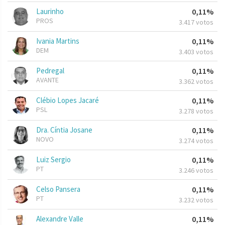
Laurinho
0,11%
PROS
3.417 votos
Ivania Martins
0,11%
DEM
3.403 votos
Pedregal
0,11%
AVANTE
3.362 votos
Clébio Lopes Jacaré
0,11%
PSL
3.278 votos
Dra. Cíntia Josane
0,11%
NOVO
3.274 votos
Luiz Sergio
0,11%
PT
3.246 votos
Celso Pansera
0,11%
PT
3.232 votos
Alexandre Valle
0,11%