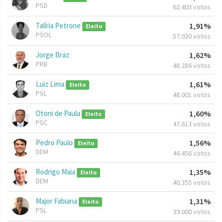
PSD
62.403 votos
Talíria Petrone
1,91%
Eleito
PSOL
57.030 votos
Jorge Braz
1,62%
PRB
48.286 votos
Luiz Lima
1,61%
Eleito
PSL
48.001 votos
Otoni de Paula
1,60%
Eleito
PSC
47.613 votos
Pedro Paulo
1,56%
Eleito
DEM
46.456 votos
Rodrigo Maia
1,35%
Eleito
DEM
40.355 votos
Major Fabiana
1,31%
Eleito
PSL
39.000 votos