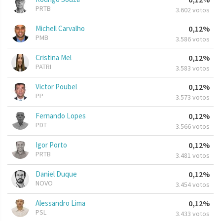
PRTB
3.602 votos
Michell Carvalho
0,12%
PMB
3.586 votos
Cristina Mel
0,12%
PATRI
3.583 votos
Victor Poubel
0,12%
PP
3.573 votos
Fernando Lopes
0,12%
PDT
3.566 votos
Igor Porto
0,12%
PRTB
3.481 votos
Daniel Duque
0,12%
NOVO
3.454 votos
Alessandro Lima
0,12%
PSL
3.433 votos