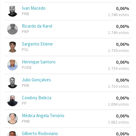
Ivan Macedo
0,06%
PRB
1.746 votos
Ricardo da Karol
0,06%
PRP
1.746 votos
Sargento Etiene
0,06%
PSL
1.739 votos
Henrique Santoro
0,06%
PODE
1.734 votos
Julio Gonçalves
0,06%
PRB
1.710 votos
Cowboy Beleza
0,06%
PP
1.694 votos
Médica Angela Tenório
0,06%
PMB
1.682 votos
Gilberto Rodoviario
0,06%