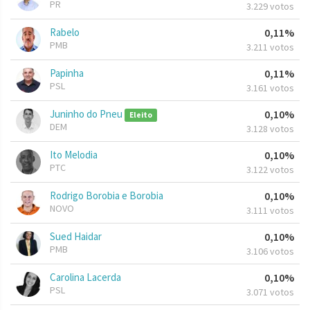
PR
3.229 votos
Rabelo
0,11%
PMB
3.211 votos
Papinha
0,11%
PSL
3.161 votos
Juninho do Pneu
0,10%
Eleito
DEM
3.128 votos
Ito Melodia
0,10%
PTC
3.122 votos
Rodrigo Borobia e Borobia
0,10%
NOVO
3.111 votos
Sued Haidar
0,10%
PMB
3.106 votos
Carolina Lacerda
0,10%
PSL
3.071 votos