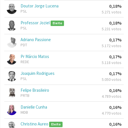
Doutor Jorge Lucena
0,18%
PSL
5.271 votos
Professor Joziel
0,18%
Eleito
PSL
5.231 votos
Adriano Passione
0,17%
PDT
5.172 votos
Pr Márcio Matos
0,17%
REDE
5.118 votos
Joaquim Rodrigues
0,17%
PSL
5.050 votos
Felipe Brasileiro
0,16%
PRTB
4.789 votos
Danielle Cunha
0,16%
MDB
4.770 votos
Christino Aureo
0,16%
Eleito