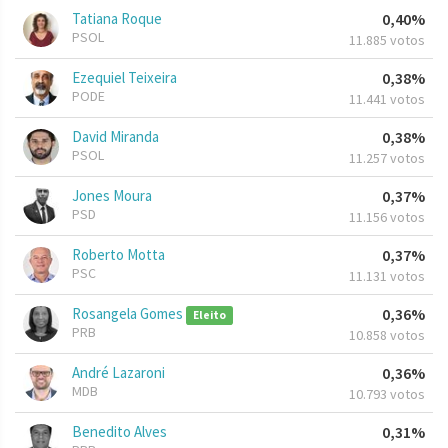
Tatiana Roque
0,40%
PSOL
11.885 votos
Ezequiel Teixeira
0,38%
PODE
11.441 votos
David Miranda
0,38%
PSOL
11.257 votos
Jones Moura
0,37%
PSD
11.156 votos
Roberto Motta
0,37%
PSC
11.131 votos
Rosangela Gomes
0,36%
Eleito
PRB
10.858 votos
André Lazaroni
0,36%
MDB
10.793 votos
Benedito Alves
0,31%