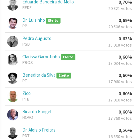
Eduardo Bandeira de Mello
0,70%
REDE
20.821 votos
Dr. Luizinho
0,69%
Eleito
PP
20.506 votos
Pedro Augusto
0,63%
PSD
18.918 votos
Clarissa Garontinho
0,60%
Eleito
PROS
18.034 votos
Benedita da Silva
0,60%
Eleito
PT
17.960 votos
Zico
0,60%
PTB
17.910 votos
Ricardo Rangel
0,60%
NOVO
17.768 votos
Dr. Aloisio Freitas
0,56%
PDT
16.850 votos