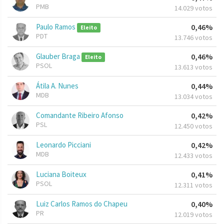
PMB
14.029 votos
Paulo Ramos
0,46%
Eleito
PDT
13.746 votos
Glauber Braga
0,46%
Eleito
PSOL
13.613 votos
Átila A. Nunes
0,44%
MDB
13.034 votos
Comandante Ribeiro Afonso
0,42%
PSL
12.450 votos
Leonardo Picciani
0,42%
MDB
12.433 votos
Luciana Boiteux
0,41%
PSOL
12.311 votos
Luiz Carlos Ramos do Chapeu
0,40%
PR
12.019 votos