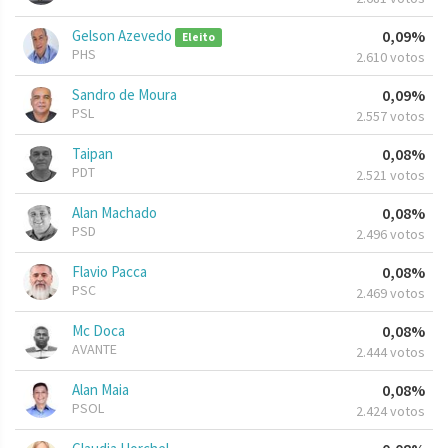
Gelson Azevedo
0,09%
Eleito
PHS
2.610 votos
Sandro de Moura
0,09%
PSL
2.557 votos
Taipan
0,08%
PDT
2.521 votos
Alan Machado
0,08%
PSD
2.496 votos
Flavio Pacca
0,08%
PSC
2.469 votos
Mc Doca
0,08%
AVANTE
2.444 votos
Alan Maia
0,08%
PSOL
2.424 votos