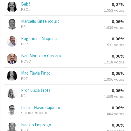
Babá
0,07%
PSOL
1.953 votos
Marcello Bittencourt
0,06%
PSL
1.939 votos
Rogério da Maquina
0,06%
PRP
1.931 votos
Ivan Monteiro Carcara
0,06%
NOVO
1.918 votos
Mae Flavia Pinto
0,06%
PDT
1.896 votos
Prof Lucia Frota
0,06%
DC
1.895 votos
Pastor Flavio Cajueiro
0,06%
SOLIDARIEDADE
1.884 votos
Isac do Emprego
0,06%
PSD