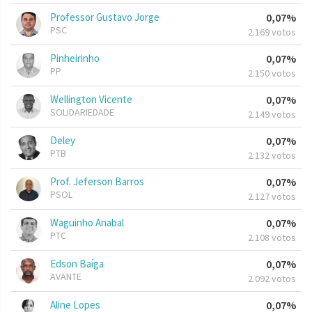
Professor Gustavo Jorge
0,07%
PSC
2.169 votos
Pinheirinho
0,07%
PP
2.150 votos
Wellington Vicente
0,07%
SOLIDARIEDADE
2.149 votos
Deley
0,07%
PTB
2.132 votos
Prof. Jeferson Barros
0,07%
PSOL
2.127 votos
Waguinho Anabal
0,07%
PTC
2.108 votos
Edson Baíga
0,07%
AVANTE
2.092 votos
Aline Lopes
0,07%