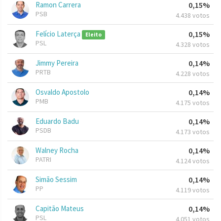
Ramon Carrera
0,15%
PSB
4.438 votos
Felício Laterça
0,15%
Eleito
PSL
4.328 votos
Jimmy Pereira
0,14%
PRTB
4.228 votos
Osvaldo Apostolo
0,14%
PMB
4.175 votos
Eduardo Badu
0,14%
PSDB
4.173 votos
Walney Rocha
0,14%
PATRI
4.124 votos
Simão Sessim
0,14%
PP
4.119 votos
Capitão Mateus
0,14%
PSL
4.051 votos