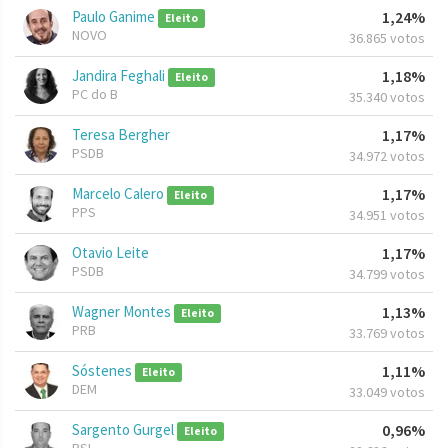
Paulo Ganime
1,24%
Eleito
NOVO
36.865 votos
Jandira Feghali
1,18%
Eleito
PC do B
35.340 votos
Teresa Bergher
1,17%
PSDB
34.972 votos
Marcelo Calero
1,17%
Eleito
PPS
34.951 votos
Otavio Leite
1,17%
PSDB
34.799 votos
Wagner Montes
1,13%
Eleito
PRB
33.769 votos
Sóstenes
1,11%
Eleito
DEM
33.049 votos
Sargento Gurgel
0,96%
Eleito