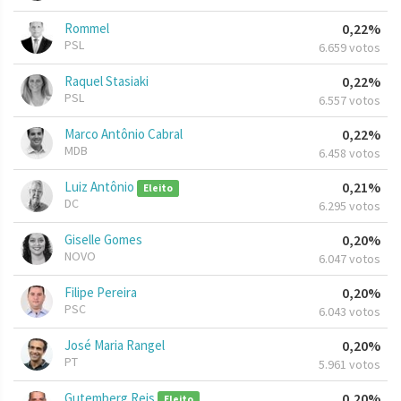
Rommel
0,22%
PSL
6.659 votos
Raquel Stasiaki
0,22%
PSL
6.557 votos
Marco Antônio Cabral
0,22%
MDB
6.458 votos
Luiz Antônio
0,21%
Eleito
DC
6.295 votos
Giselle Gomes
0,20%
NOVO
6.047 votos
Filipe Pereira
0,20%
PSC
6.043 votos
José Maria Rangel
0,20%
PT
5.961 votos
Gutemberg Reis
0,20%
Eleito