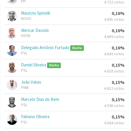
PP
4.722 votos
Maurizio Spinelli
0,16%
NOVO
4.691 votos
Alencar Daciolo
0,16%
PATRI
4.689 votos
Delegado Antônio Furtado
0,16%
Eleito
PSL
4.643 votos
Daniel Silveira
0,15%
Eleito
PSL
4.618 votos
João Valois
0,15%
PMB
4.612 votos
Marcelo Dias do Bem
0,15%
PSL
4.598 votos
Fabiano Oliveira
0,15%
PSL
4.564 votos