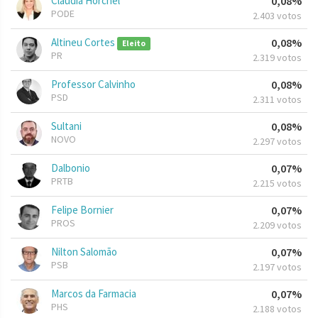
Claudia Horchel
0,08%
PODE
2.403 votos
Altineu Cortes
0,08%
Eleito
PR
2.319 votos
Professor Calvinho
0,08%
PSD
2.311 votos
Sultani
0,08%
NOVO
2.297 votos
Dalbonio
0,07%
PRTB
2.215 votos
Felipe Bornier
0,07%
PROS
2.209 votos
Nilton Salomão
0,07%
PSB
2.197 votos
Marcos da Farmacia
0,07%
PHS
2.188 votos