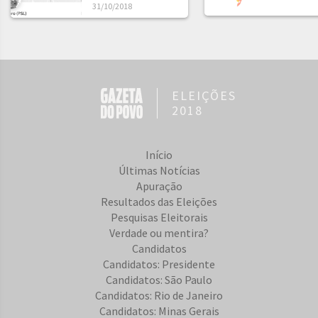
31/10/2018
ELEIÇÕES
2018
Início
Últimas Notícias
Apuração
Resultados das Eleições
Pesquisas Eleitorais
Verdade ou mentira?
Candidatos
Candidatos: Presidente
Candidatos: São Paulo
Candidatos: Rio de Janeiro
Candidatos: Minas Gerais