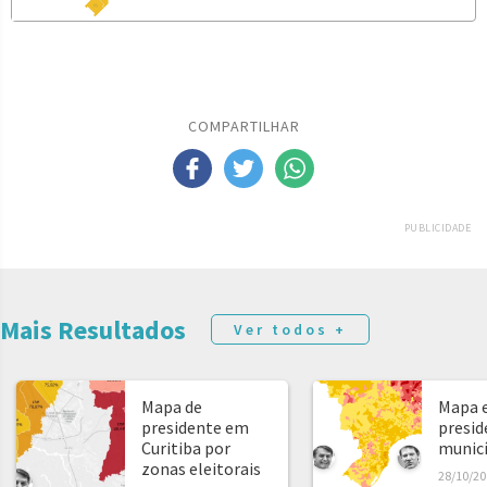
COMPARTILHAR
PUBLICIDADE
Mais Resultados
Ver todos +
Mapa de
Mapa e
presidente em
presid
Curitiba por
municíp
zonas eleitorais
28/10/20