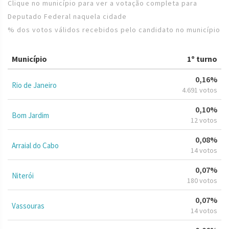
Clique no município para ver a votação completa para
Deputado Federal naquela cidade
% dos votos válidos recebidos pelo candidato no município
Município
1º turno
0,16%
Rio de Janeiro
4.691 votos
0,10%
Bom Jardim
12 votos
0,08%
Arraial do Cabo
14 votos
0,07%
Niterói
180 votos
0,07%
Vassouras
14 votos