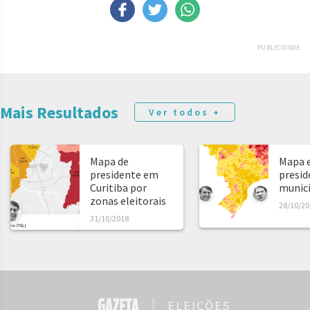
PUBLICIDADE
Mais Resultados
Ver todos +
Mapa de
Mapa e
presidente em
presid
Curitiba por
municíp
zonas eleitorais
28/10/20
31/10/2018
ELEIÇÕES