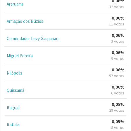
0,06%
Araruama
32 votos
0,06%
Armação dos Búzios
11 votos
0,06%
Comendador Levy Gasparian
3 votos
0,06%
Miguel Pereira
9 votos
0,06%
Nilópolis
57 votos
0,06%
Quissamã
6 votos
0,05%
Itaguaí
28 votos
0,05%
Itatiaia
8 votos