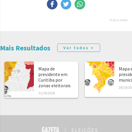
PUBLICIDADE
Mais Resultados
Ver todos +
Mapa de
Mapa e
presidente em
presid
Curitiba por
municíp
zonas eleitorais
28/10/20
31/10/2018
ELEIÇÕES