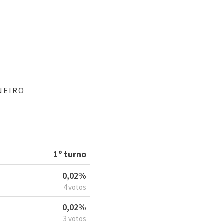
NEIRO
1º turno
0,02%
4 votos
0,02%
3 votos