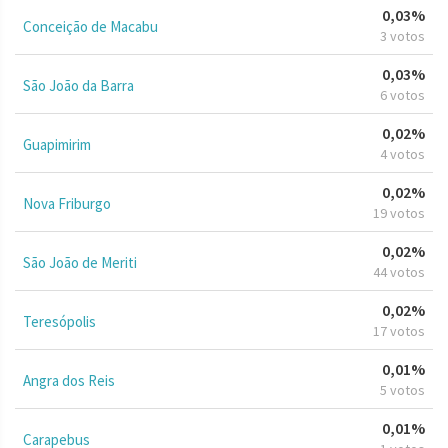
0,03%
Conceição de Macabu
3 votos
0,03%
São João da Barra
6 votos
0,02%
Guapimirim
4 votos
0,02%
Nova Friburgo
19 votos
0,02%
São João de Meriti
44 votos
0,02%
Teresópolis
17 votos
0,01%
Angra dos Reis
5 votos
0,01%
Carapebus