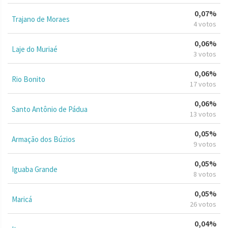
0,07%
Trajano de Moraes
4 votos
0,06%
Laje do Muriaé
3 votos
0,06%
Rio Bonito
17 votos
0,06%
Santo Antônio de Pádua
13 votos
0,05%
Armação dos Búzios
9 votos
0,05%
Iguaba Grande
8 votos
0,05%
Maricá
26 votos
0,04%