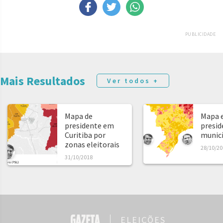
PUBLICIDADE
Mais Resultados
Ver todos +
Mapa de
Mapa e
presidente em
presid
Curitiba por
municíp
zonas eleitorais
28/10/20
31/10/2018
ELEIÇÕES