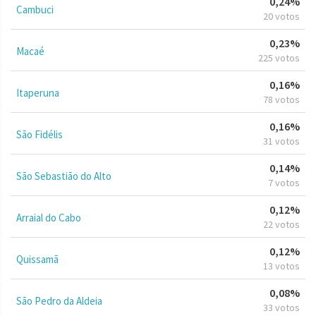
0,24%
Cambuci
20 votos
0,23%
Macaé
225 votos
0,16%
Itaperuna
78 votos
0,16%
São Fidélis
31 votos
0,14%
São Sebastião do Alto
7 votos
0,12%
Arraial do Cabo
22 votos
0,12%
Quissamã
13 votos
0,08%
São Pedro da Aldeia
33 votos