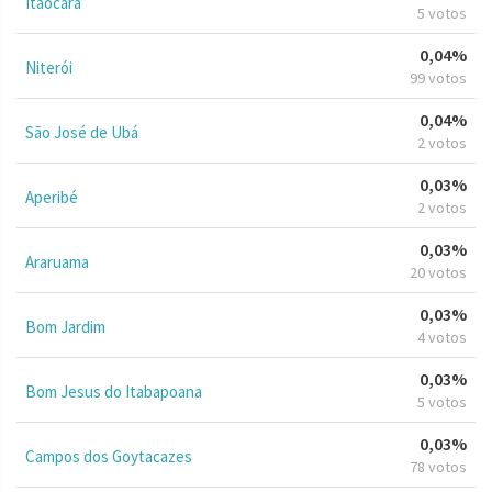
Itaocara
5 votos
0,04%
Niterói
99 votos
0,04%
São José de Ubá
2 votos
0,03%
Aperibé
2 votos
0,03%
Araruama
20 votos
0,03%
Bom Jardim
4 votos
0,03%
Bom Jesus do Itabapoana
5 votos
0,03%
Campos dos Goytacazes
78 votos