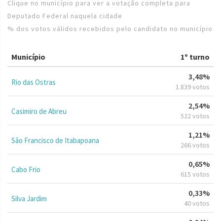
Clique no município para ver a votação completa para
Deputado Federal naquela cidade
% dos votos válidos recebidos pelo candidato no município
Município
1º turno
3,48%
Rio das Ostras
1.839 votos
2,54%
Casimiro de Abreu
522 votos
1,21%
São Francisco de Itabapoana
266 votos
0,65%
Cabo Frio
615 votos
0,33%
Silva Jardim
40 votos