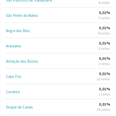
São Francisco de Itabapoana
4 votos
0,02%
São Pedro da Aldeia
7 votos
0,01%
Angra dos Reis
6 votos
0,01%
Araruama
3 votos
0,01%
Armação dos Búzios
2 votos
0,01%
Cabo Frio
10 votos
0,01%
Cordeiro
1 votos
0,01%
Duque de Caxias
29 votos