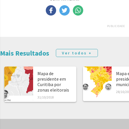
PUBLICIDADE
Mais Resultados
Ver todos +
Mapa de
Mapa e
presidente em
presid
Curitiba por
municíp
zonas eleitorais
28/10/20
31/10/2018