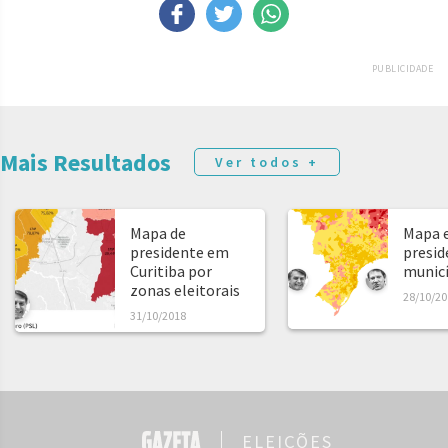
PUBLICIDADE
Mais Resultados
Ver todos +
Mapa de
Mapa e
presidente em
presid
Curitiba por
municíp
zonas eleitorais
28/10/20
31/10/2018
ELEIÇÕES