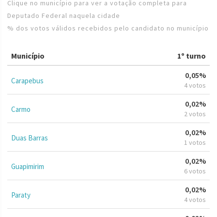
Clique no município para ver a votação completa para
Deputado Federal naquela cidade
% dos votos válidos recebidos pelo candidato no município
Município
1º turno
0,05%
Carapebus
4 votos
0,02%
Carmo
2 votos
0,02%
Duas Barras
1 votos
0,02%
Guapimirim
6 votos
0,02%
Paraty
4 votos