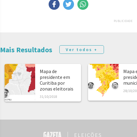
PUBLICIDADE
Mais Resultados
Ver todos +
Mapa de
Mapa e
presidente em
presid
Curitiba por
municíp
zonas eleitorais
28/10/20
31/10/2018
ELEIÇÕES