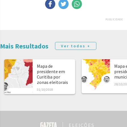
PUBLICIDADE
Mais Resultados
Ver todos +
Mapa de
Mapa e
presidente em
presid
Curitiba por
municíp
zonas eleitorais
28/10/20
31/10/2018
ELEIÇÕES