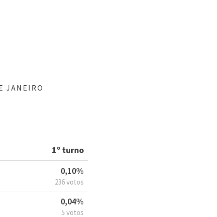
E JANEIRO
1º turno
0,10%
236 votos
0,04%
5 votos