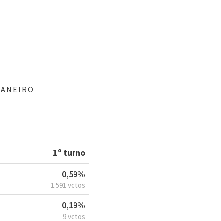
JANEIRO
1º turno
0,59%
1.591 votos
0,19%
9 votos