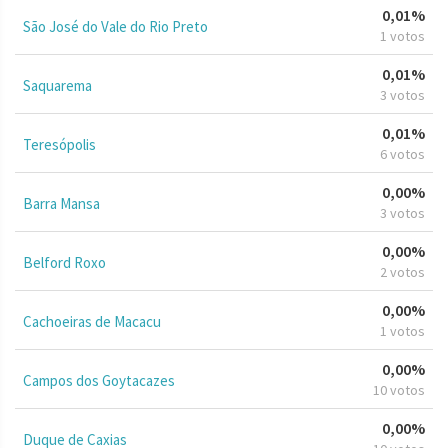
0,01%
São José do Vale do Rio Preto
1 votos
0,01%
Saquarema
3 votos
0,01%
Teresópolis
6 votos
0,00%
Barra Mansa
3 votos
0,00%
Belford Roxo
2 votos
0,00%
Cachoeiras de Macacu
1 votos
0,00%
Campos dos Goytacazes
10 votos
0,00%
Duque de Caxias