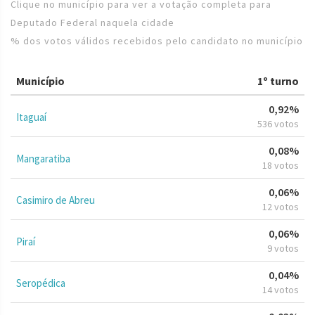
Clique no município para ver a votação completa para
Deputado Federal naquela cidade
% dos votos válidos recebidos pelo candidato no município
Município
1º turno
0,92%
Itaguaí
536 votos
0,08%
Mangaratiba
18 votos
0,06%
Casimiro de Abreu
12 votos
0,06%
Piraí
9 votos
0,04%
Seropédica
14 votos