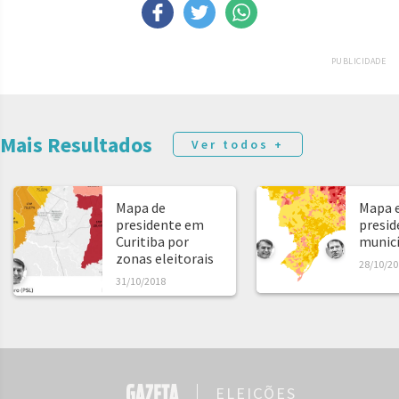
PUBLICIDADE
Mais Resultados
Ver todos +
Mapa de
Mapa e
presidente em
presid
Curitiba por
municíp
zonas eleitorais
28/10/20
31/10/2018
ELEIÇÕES