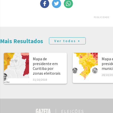
PUBLICIDADE
Mais Resultados
Ver todos +
Mapa de
Mapa e
presidente em
presid
Curitiba por
municíp
zonas eleitorais
28/10/20
31/10/2018
ELEIÇÕES