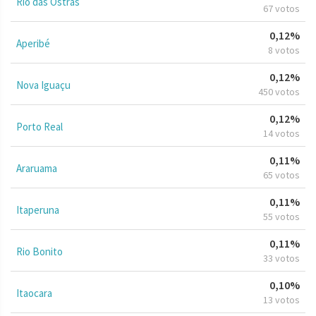
Rio das Ostras
67 votos
0,12%
Aperibé
8 votos
0,12%
Nova Iguaçu
450 votos
0,12%
Porto Real
14 votos
0,11%
Araruama
65 votos
0,11%
Itaperuna
55 votos
0,11%
Rio Bonito
33 votos
0,10%
Itaocara
13 votos