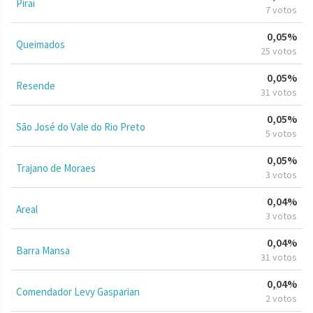
Piraí
7 votos
0,05%
Queimados
25 votos
0,05%
Resende
31 votos
0,05%
São José do Vale do Rio Preto
5 votos
0,05%
Trajano de Moraes
3 votos
0,04%
Areal
3 votos
0,04%
Barra Mansa
31 votos
0,04%
Comendador Levy Gasparian
2 votos