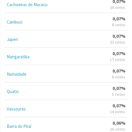
0,07%
Cachoeiras de Macacu
20 votos
0,07%
Cambuci
6 votos
0,07%
Japeri
33 votos
0,07%
Mangaratiba
17 votos
0,07%
Natividade
6 votos
0,07%
Quatis
5 votos
0,07%
Vassouras
14 votos
0,06%
Barra do Piraí
26 votos