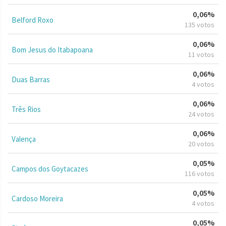
0,06%
Belford Roxo
135 votos
0,06%
Bom Jesus do Itabapoana
11 votos
0,06%
Duas Barras
4 votos
0,06%
Três Rios
24 votos
0,06%
Valença
20 votos
0,05%
Campos dos Goytacazes
116 votos
0,05%
Cardoso Moreira
4 votos
0,05%