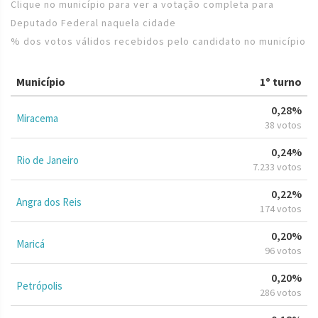
Clique no município para ver a votação completa para
Deputado Federal naquela cidade
% dos votos válidos recebidos pelo candidato no município
Município
1º turno
0,28%
Miracema
38 votos
0,24%
Rio de Janeiro
7.233 votos
0,22%
Angra dos Reis
174 votos
0,20%
Maricá
96 votos
0,20%
Petrópolis
286 votos