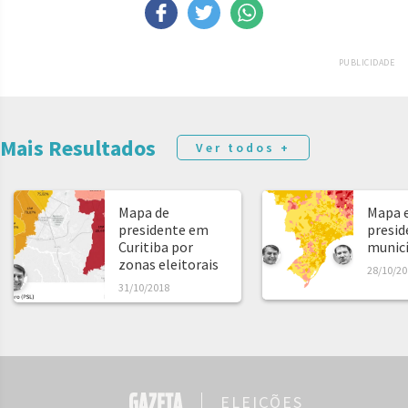
PUBLICIDADE
Mais Resultados
Ver todos +
Mapa de
Mapa e
presidente em
presid
Curitiba por
municíp
zonas eleitorais
28/10/20
31/10/2018
ELEIÇÕES