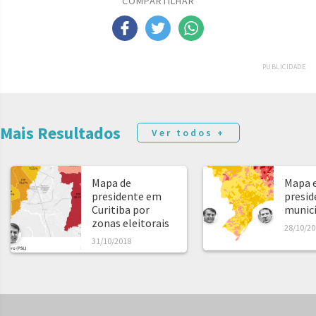
COMPARTILHAR
PUBLICIDADE
Mais Resultados
Ver todos +
Mapa de
Mapa e
presidente em
presid
Curitiba por
municíp
zonas eleitorais
28/10/20
31/10/2018