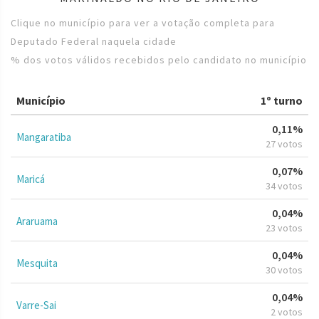
Clique no município para ver a votação completa para
Deputado Federal naquela cidade
% dos votos válidos recebidos pelo candidato no município
Município
1º turno
0,11%
Mangaratiba
27 votos
0,07%
Maricá
34 votos
0,04%
Araruama
23 votos
0,04%
Mesquita
30 votos
0,04%
Varre-Sai
2 votos