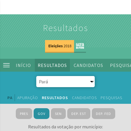
Resultados
INÍCIO
RESULTADOS
CANDIDATOS
PESQUIS
PA
APURAÇÃO
RESULTADOS
CANDIDATOS
PESQUISAS
PRES
GOV
SEN
DEP. EST
DEP. FED
Resultados da votação por município: