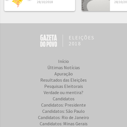
28/10/2018
28/10/20
ELEIÇÕES
2018
Início
Últimas Notícias
Apuração
Resultados das Eleições
Pesquisas Eleitorais
Verdade ou mentira?
Candidatos
Candidatos: Presidente
Candidatos: São Paulo
Candidatos: Rio de Janeiro
Candidatos: Minas Gerais