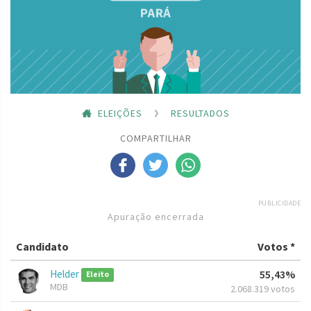
ELEIÇÕES
RESULTADOS
COMPARTILHAR
PUBLICIDADE
Apuração encerrada
Candidato
Votos *
Helder
55,43%
Eleito
MDB
2.068.319 votos