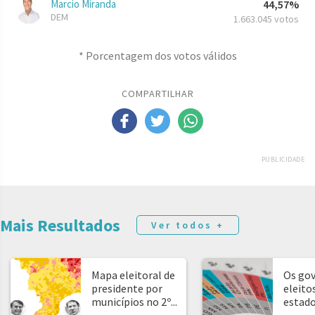
Marcio Miranda
44,57%
DEM
1.663.045 votos
* Porcentagem dos votos válidos
COMPARTILHAR
PUBLICIDADE
Mais Resultados
Ver todos +
Mapa eleitoral de
Os go
presidente por
eleito
municípios no 2º...
estad