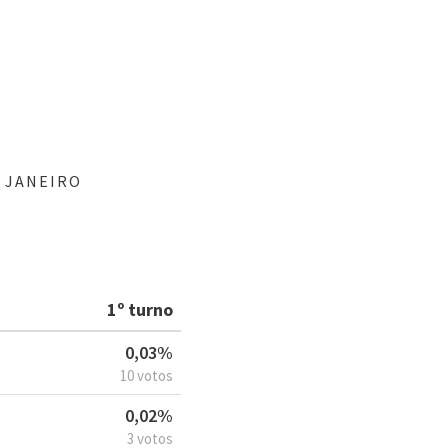
 JANEIRO
1º turno
0,03%
10 votos
0,02%
3 votos