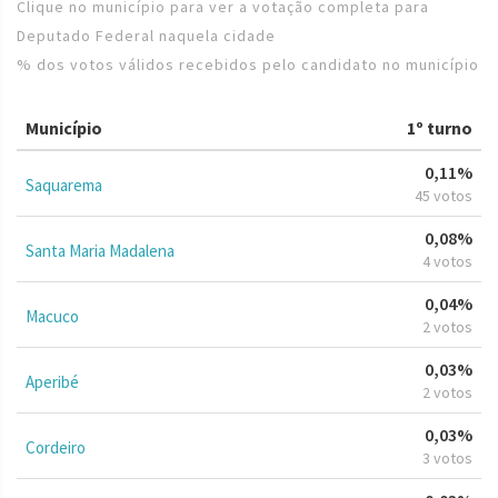
Clique no município para ver a votação completa para
Deputado Federal naquela cidade
% dos votos válidos recebidos pelo candidato no município
Município
1º turno
0,11%
Saquarema
45 votos
0,08%
Santa Maria Madalena
4 votos
0,04%
Macuco
2 votos
0,03%
Aperibé
2 votos
0,03%
Cordeiro
3 votos