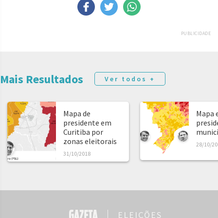
PUBLICIDADE
Mais Resultados
Ver todos +
Mapa de
Mapa e
presidente em
presid
Curitiba por
municíp
zonas eleitorais
28/10/20
31/10/2018
ELEIÇÕES