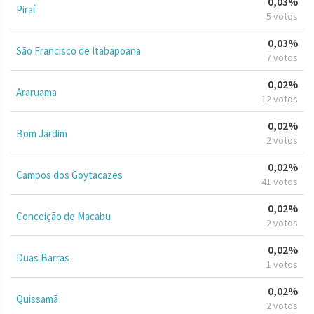
0,03%
Piraí
5 votos
0,03%
São Francisco de Itabapoana
7 votos
0,02%
Araruama
12 votos
0,02%
Bom Jardim
2 votos
0,02%
Campos dos Goytacazes
41 votos
0,02%
Conceição de Macabu
2 votos
0,02%
Duas Barras
1 votos
0,02%
Quissamã
2 votos