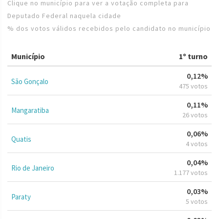
Clique no município para ver a votação completa para
Deputado Federal naquela cidade
% dos votos válidos recebidos pelo candidato no município
Município
1º turno
0,12%
São Gonçalo
475 votos
0,11%
Mangaratiba
26 votos
0,06%
Quatis
4 votos
0,04%
Rio de Janeiro
1.177 votos
0,03%
Paraty
5 votos