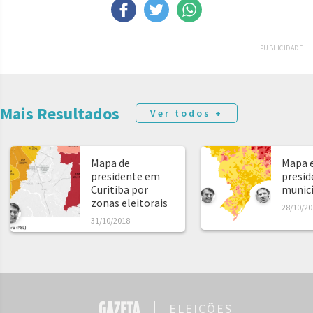
PUBLICIDADE
Mais Resultados
Ver todos +
Mapa de
Mapa e
presidente em
presid
Curitiba por
municíp
zonas eleitorais
28/10/20
31/10/2018
ELEIÇÕES