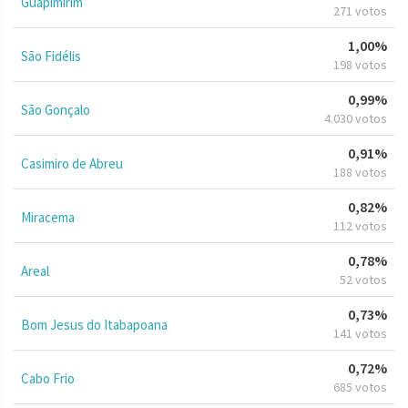
Guapimirim
271 votos
1,00%
São Fidélis
198 votos
0,99%
São Gonçalo
4.030 votos
0,91%
Casimiro de Abreu
188 votos
0,82%
Miracema
112 votos
0,78%
Areal
52 votos
0,73%
Bom Jesus do Itabapoana
141 votos
0,72%
Cabo Frio
685 votos