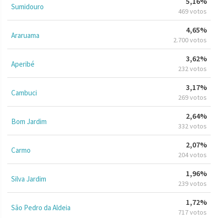
5,16%
Sumidouro
469 votos
4,65%
Araruama
2.700 votos
3,62%
Aperibé
232 votos
3,17%
Cambuci
269 votos
2,64%
Bom Jardim
332 votos
2,07%
Carmo
204 votos
1,96%
Silva Jardim
239 votos
1,72%
São Pedro da Aldeia
717 votos