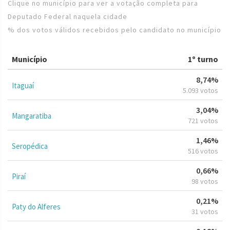
Clique no município para ver a votação completa para
Deputado Federal naquela cidade
% dos votos válidos recebidos pelo candidato no município
Município
1º turno
8,74%
Itaguaí
5.093 votos
3,04%
Mangaratiba
721 votos
1,46%
Seropédica
516 votos
0,66%
Piraí
98 votos
0,21%
Paty do Alferes
31 votos