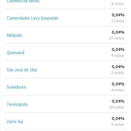
Casimiro de Abreu
9 votos
0,04%
Comendador Levy Gasparian
2 votos
0,04%
Nilópolis
37 votos
0,04%
Quissamã
4 votos
0,04%
São José de Ubá
2 votos
0,04%
Sumidouro
4 votos
0,04%
Teresópolis
30 votos
0,04%
Varre-Sai
2 votos