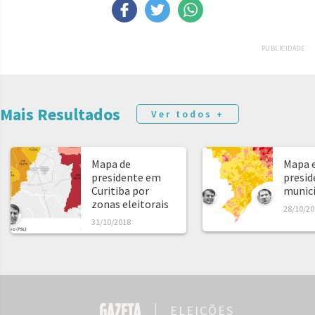
PUBLICIDADE
Mais Resultados
Ver todos +
Mapa de
Mapa e
presidente em
presid
Curitiba por
municíp
zonas eleitorais
28/10/20
31/10/2018
ELEIÇÕES