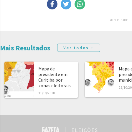
PUBLICIDADE
Mais Resultados
Ver todos +
Mapa de
Mapa e
presidente em
presid
Curitiba por
municíp
zonas eleitorais
28/10/20
31/10/2018
ELEIÇÕES