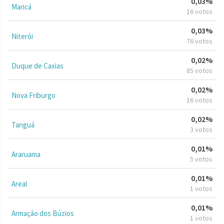
0,03%
Maricá
16 votos
0,03%
Niterói
76 votos
0,02%
Duque de Caxias
85 votos
0,02%
Nova Friburgo
16 votos
0,02%
Tanguá
3 votos
0,01%
Araruama
5 votos
0,01%
Areal
1 votos
0,01%
Armação dos Búzios
1 votos