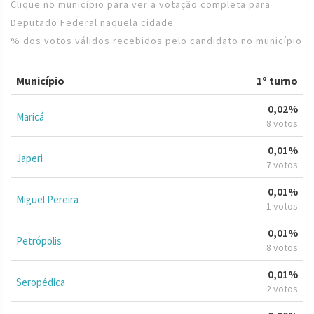
Clique no município para ver a votação completa para
Deputado Federal naquela cidade
% dos votos válidos recebidos pelo candidato no município
Município
1º turno
0,02%
Maricá
8 votos
0,01%
Japeri
7 votos
0,01%
Miguel Pereira
1 votos
0,01%
Petrópolis
8 votos
0,01%
Seropédica
2 votos