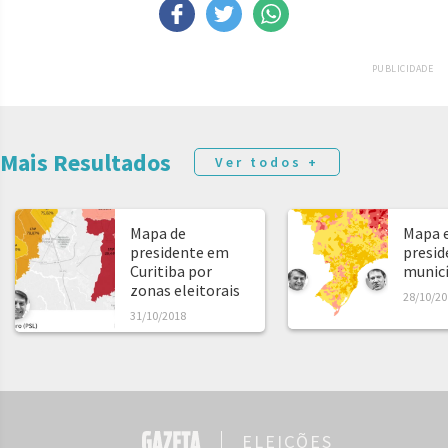
PUBLICIDADE
Mais Resultados
Ver todos +
Mapa de
Mapa e
presidente em
presid
Curitiba por
municíp
zonas eleitorais
28/10/20
31/10/2018
ELEIÇÕES