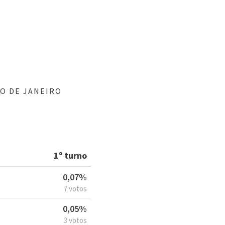
IO DE JANEIRO
1º turno
0,07%
7 votos
0,05%
3 votos