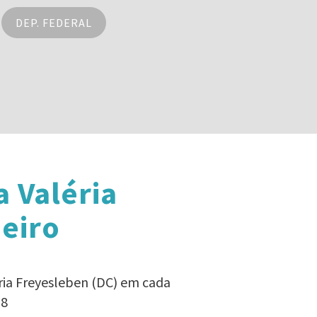
DEP. FEDERAL
 Valéria
eiro
ria Freyesleben (DC) em cada
18