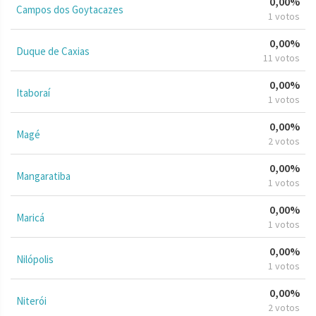
0,00%
Campos dos Goytacazes
1 votos
0,00%
Duque de Caxias
11 votos
0,00%
Itaboraí
1 votos
0,00%
Magé
2 votos
0,00%
Mangaratiba
1 votos
0,00%
Maricá
1 votos
0,00%
Nilópolis
1 votos
0,00%
Niterói
2 votos