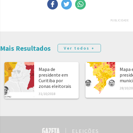
PUBLICIDADE
Mais Resultados
Ver todos +
Mapa de
Mapa e
presidente em
presid
Curitiba por
municíp
zonas eleitorais
28/10/20
31/10/2018
ELEIÇÕES