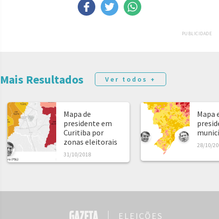
PUBLICIDADE
Mais Resultados
Ver todos +
Mapa de
Mapa e
presidente em
presid
Curitiba por
municíp
zonas eleitorais
28/10/20
31/10/2018
ELEIÇÕES