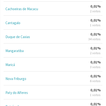
0,01%
Cachoeiras de Macacu
2 votos
0,01%
Cantagalo
1 votos
0,01%
Duque de Caxias
34 votos
0,01%
Mangaratiba
2 votos
0,01%
Maricá
3 votos
0,01%
Nova Friburgo
6 votos
0,01%
Paty do Alferes
1 votos
0,01%