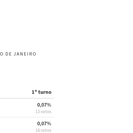
O DE JANEIRO
1º turno
0,07%
13 votos
0,07%
16 votos