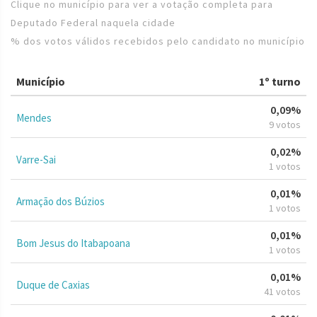
Clique no município para ver a votação completa para
Deputado Federal naquela cidade
% dos votos válidos recebidos pelo candidato no município
Município
1º turno
0,09%
Mendes
9 votos
0,02%
Varre-Sai
1 votos
0,01%
Armação dos Búzios
1 votos
0,01%
Bom Jesus do Itabapoana
1 votos
0,01%
Duque de Caxias
41 votos