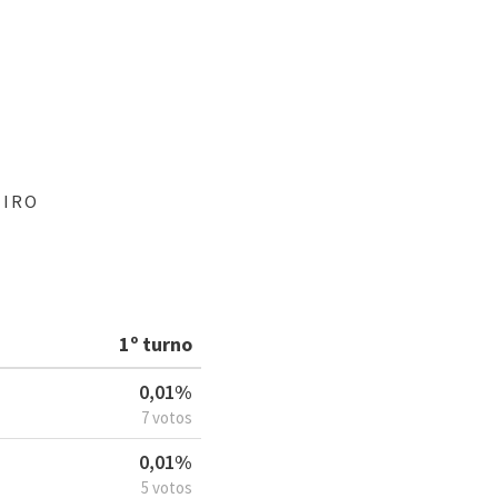
EIRO
1º turno
0,01%
7 votos
0,01%
5 votos