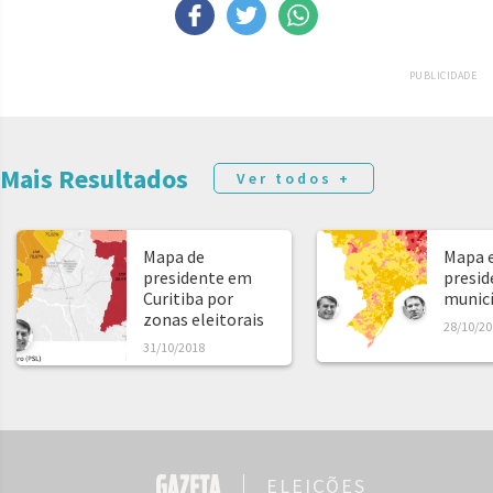
PUBLICIDADE
Mais Resultados
Ver todos +
Mapa de
Mapa e
presidente em
presid
Curitiba por
municíp
zonas eleitorais
28/10/20
31/10/2018
ELEIÇÕES