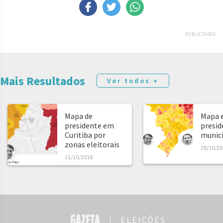
PUBLICIDADE
Mais Resultados
Ver todos +
Mapa de
Mapa e
presidente em
presid
Curitiba por
municíp
zonas eleitorais
28/10/20
31/10/2018
ELEIÇÕES