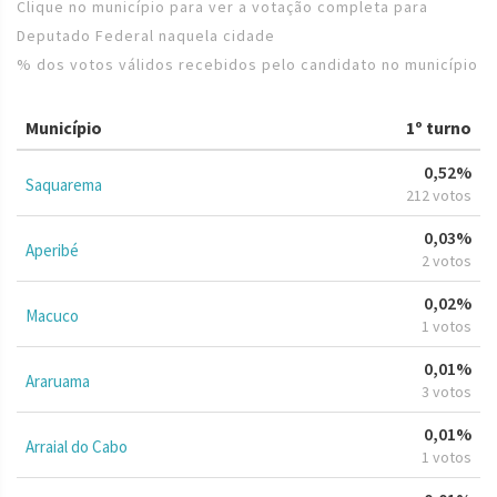
Clique no município para ver a votação completa para
Deputado Federal naquela cidade
% dos votos válidos recebidos pelo candidato no município
Município
1º turno
0,52%
Saquarema
212 votos
0,03%
Aperibé
2 votos
0,02%
Macuco
1 votos
0,01%
Araruama
3 votos
0,01%
Arraial do Cabo
1 votos