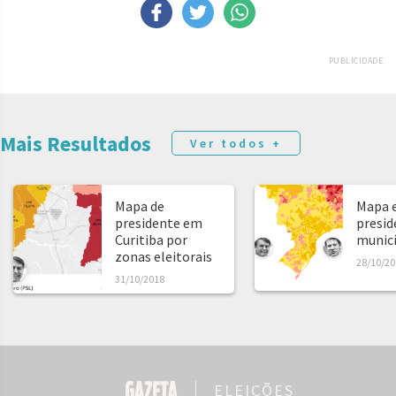
PUBLICIDADE
Mais Resultados
Ver todos +
Mapa de
Mapa e
presidente em
presid
Curitiba por
municíp
zonas eleitorais
28/10/20
31/10/2018
ELEIÇÕES