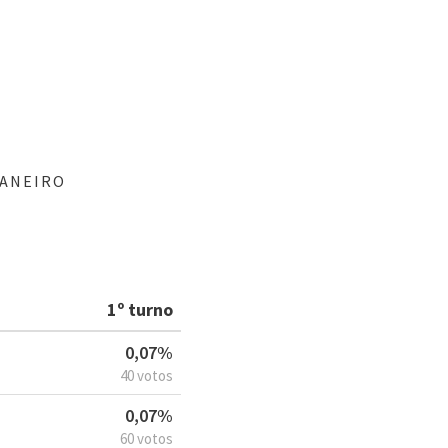
JANEIRO
1º turno
0,07%
40 votos
0,07%
60 votos