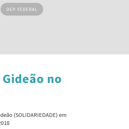
DEP. FEDERAL
o Gideão no
 Gideão (SOLIDARIEDADE) em
2018