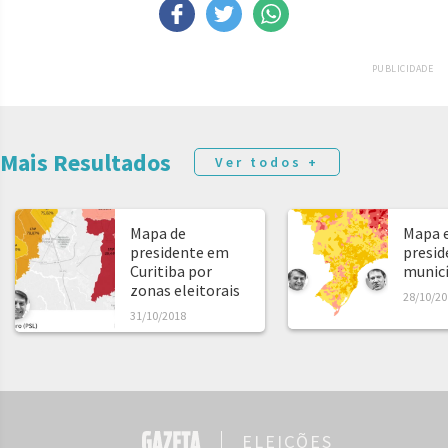
PUBLICIDADE
Mais Resultados
Ver todos +
Mapa de
Mapa e
presidente em
presid
Curitiba por
municíp
zonas eleitorais
28/10/20
31/10/2018
ELEIÇÕES