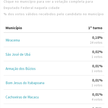
Clique no município para ver a votação completa para
Deputado Federal naquela cidade
% dos votos válidos recebidos pelo candidato no município
Município
1º turno
0,18%
Miracema
24 votos
0,02%
São José de Ubá
1 votos
0,01%
Armação dos Búzios
1 votos
0,01%
Bom Jesus do Itabapoana
1 votos
0,01%
Cachoeiras de Macacu
4 votos