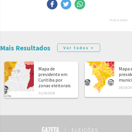
PUBLICIDADE
Mais Resultados
Ver todos +
Mapa de
Mapa e
presidente em
presid
Curitiba por
municíp
zonas eleitorais
28/10/20
31/10/2018
ELEIÇÕES