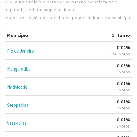
Clique no município para ver a votação completa para
Deputado Federal naquela cidade
% dos votos válidos recebidos pelo candidato no município
Município
1º turno
0,04%
Rio de Janeiro
1.246 votos
0,03%
Mangaratiba
6 votos
0,01%
Natividade
1 votos
0,01%
Seropédica
4 votos
0,01%
Vassouras
2 votos