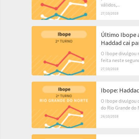
válidos,...
27/10/2018
Último Ibope a
Haddad cai pa
O Ibope divulgou 
feita neste segund
27/10/2018
Ibope: Haddad
O Ibope divulgou 
do Rio Grande do 
26/10/2018