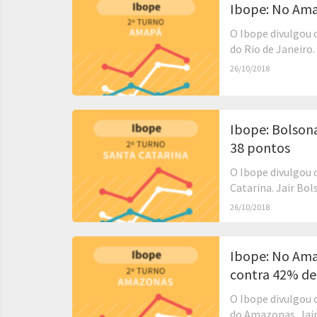
Ibope: No Ama
O Ibope divulgou 
do Rio de Janeiro.
26/10/2018
Ibope: Bolson
38 pontos
O Ibope divulgou 
Catarina. Jair Bol
26/10/2018
Ibope: No Ama
contra 42% d
O Ibope divulgou 
do Amazonas. Jair