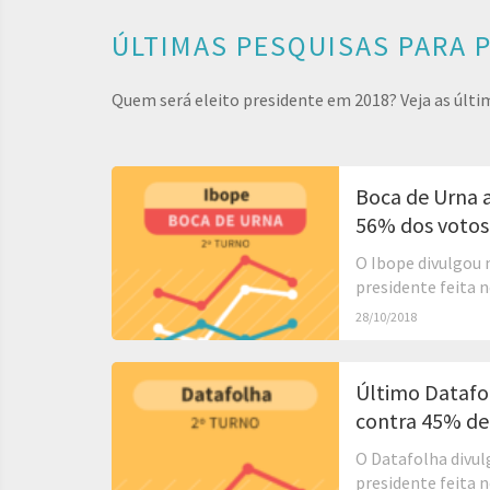
ÚLTIMAS PESQUISAS PARA 
Quem será eleito presidente em 2018? Veja as última
Boca de Urna 
56% dos votos
O Ibope divulgou 
presidente feita 
28/10/2018
Último Datafo
contra 45% d
O Datafolha divul
presidente feita 