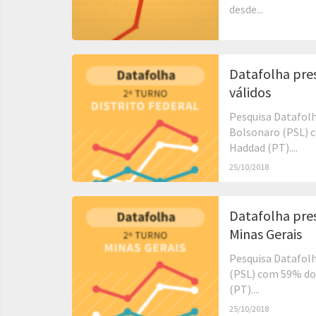
desde...
Datafolha pre
válidos
Pesquisa Datafolh
Bolsonaro (PSL) c
Haddad (PT)....
25/10/2018
Datafolha pre
Minas Gerais
Pesquisa Datafolh
(PSL) com 59% do
(PT)....
25/10/2018