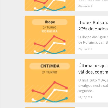
26/10/2018
Ibope: Bolson
27% de Hadda
O Ibope divulgou 
de Roraima. Jair 
26/10/2018
Última pesqui
válidos, cont
O Instituto MDA, 
divulgou neste sá
segundo...
27/10/2018