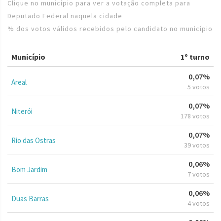
Clique no município para ver a votação completa para
Deputado Federal naquela cidade
% dos votos válidos recebidos pelo candidato no município
Município
1º turno
0,07%
Areal
5 votos
0,07%
Niterói
178 votos
0,07%
Rio das Ostras
39 votos
0,06%
Bom Jardim
7 votos
0,06%
Duas Barras
4 votos