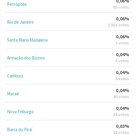
0,06%
Petrópolis
85 votos
0,06%
Rio de Janeiro
1.918 votos
0,06%
Santa Maria Madalena
3 votos
0,04%
Armação dos Búzios
8 votos
0,04%
Cambuci
3 votos
0,04%
Macaé
40 votos
0,04%
Nova Friburgo
34 votos
0,03%
Barra do Piraí
12 votos