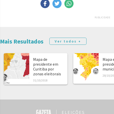
PUBLICIDADE
Mais Resultados
Ver todos +
Mapa de
Mapa e
presidente em
presid
Curitiba por
municíp
zonas eleitorais
28/10/20
31/10/2018
ELEIÇÕES