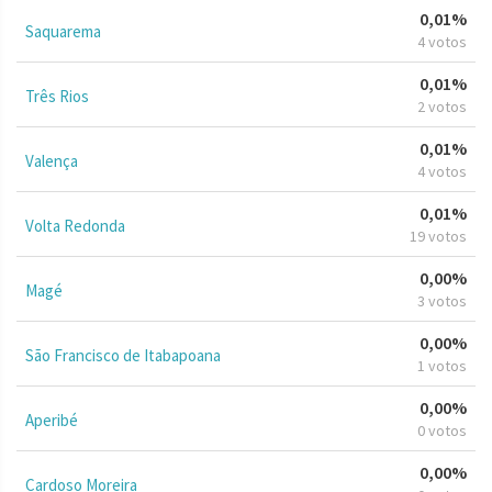
0,01%
Saquarema
4 votos
0,01%
Três Rios
2 votos
0,01%
Valença
4 votos
0,01%
Volta Redonda
19 votos
0,00%
Magé
3 votos
0,00%
São Francisco de Itabapoana
1 votos
0,00%
Aperibé
0 votos
0,00%
Cardoso Moreira