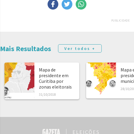
PUBLICIDADE
Mais Resultados
Ver todos +
Mapa de
Mapa e
presidente em
presid
Curitiba por
municíp
zonas eleitorais
28/10/20
31/10/2018
ELEIÇÕES