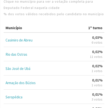
Clique no município para ver a votação completa para
Deputado Federal naquela cidade
% dos votos válidos recebidos pelo candidato no município
Município
1º turno
0,03%
Casimiro de Abreu
6 votos
0,02%
Rio das Ostras
11 votos
0,02%
São José de Ubá
1 votos
0,01%
Armação dos Búzios
1 votos
0,01%
Seropédica
3 votos