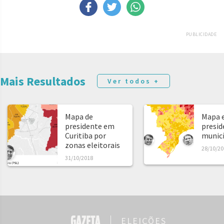
PUBLICIDADE
Mais Resultados
Ver todos +
Mapa de
Mapa e
presidente em
presid
Curitiba por
municíp
zonas eleitorais
28/10/20
31/10/2018
ELEIÇÕES