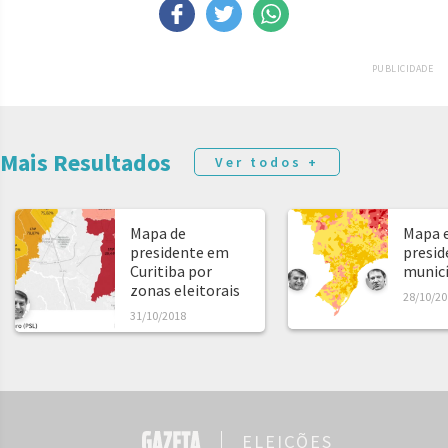
PUBLICIDADE
Mais Resultados
Ver todos +
Mapa de
Mapa e
presidente em
presid
Curitiba por
municíp
zonas eleitorais
28/10/20
31/10/2018
ELEIÇÕES