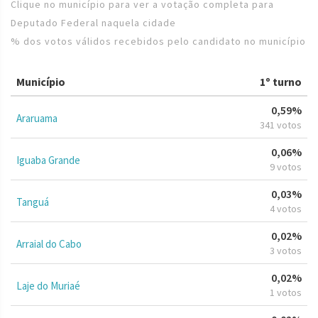
Clique no município para ver a votação completa para
Deputado Federal naquela cidade
% dos votos válidos recebidos pelo candidato no município
Município
1º turno
0,59%
Araruama
341 votos
0,06%
Iguaba Grande
9 votos
0,03%
Tanguá
4 votos
0,02%
Arraial do Cabo
3 votos
0,02%
Laje do Muriaé
1 votos