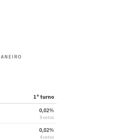
JANEIRO
1º turno
0,02%
9 votos
0,02%
4 votos