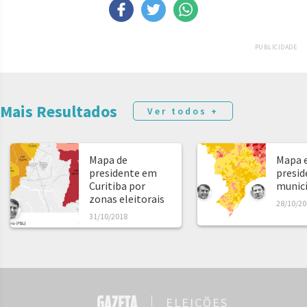
PUBLICIDADE
Mais Resultados
Ver todos +
Mapa de
Mapa e
presidente em
presid
Curitiba por
municíp
zonas eleitorais
28/10/20
31/10/2018
ELEIÇÕES