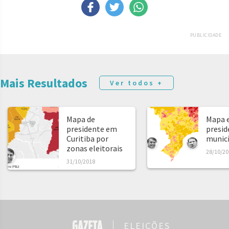
PUBLICIDADE
Mais Resultados
Ver todos +
Mapa de
Mapa e
presidente em
presid
Curitiba por
municíp
zonas eleitorais
28/10/20
31/10/2018
ELEIÇÕES