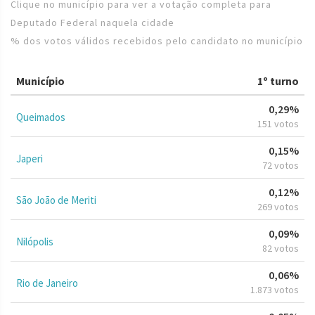
Clique no município para ver a votação completa para
Deputado Federal naquela cidade
% dos votos válidos recebidos pelo candidato no município
Município
1º turno
0,29%
Queimados
151 votos
0,15%
Japeri
72 votos
0,12%
São João de Meriti
269 votos
0,09%
Nilópolis
82 votos
0,06%
Rio de Janeiro
1.873 votos