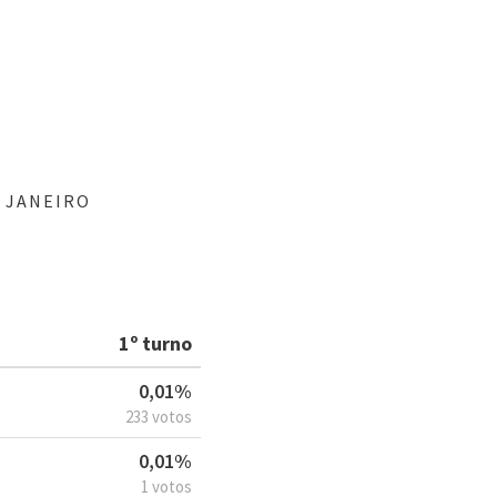
E JANEIRO
1º turno
0,01%
233 votos
0,01%
1 votos