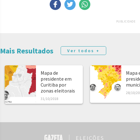
PUBLICIDADE
Mais Resultados
Ver todos +
Mapa de
Mapa e
presidente em
presid
Curitiba por
municíp
zonas eleitorais
28/10/20
31/10/2018
ELEIÇÕES