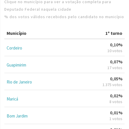
Clique no município para ver a votação completa para
Deputado Federal naquela cidade
% dos votos válidos recebidos pelo candidato no município
Município
1º turno
0,10%
Cordeiro
10 votos
0,07%
Guapimirim
17 votos
0,05%
Rio de Janeiro
1.375 votos
0,02%
Maricá
8 votos
0,01%
Bom Jardim
1 votos