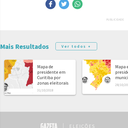
PUBLICIDADE
Mais Resultados
Ver todos +
Mapa de
Mapa e
presidente em
presid
Curitiba por
municíp
zonas eleitorais
28/10/20
31/10/2018
ELEIÇÕES