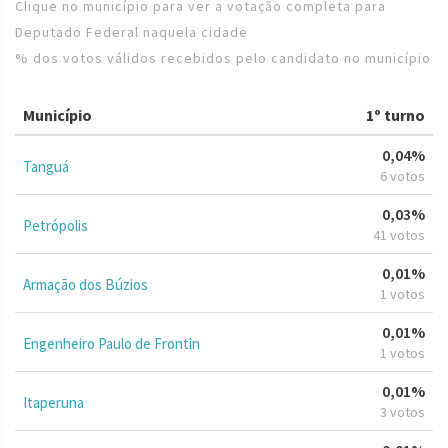
Clique no município para ver a votação completa para
Deputado Federal naquela cidade
% dos votos válidos recebidos pelo candidato no município
Município
1º turno
0,04%
Tanguá
6 votos
0,03%
Petrópolis
41 votos
0,01%
Armação dos Búzios
1 votos
0,01%
Engenheiro Paulo de Frontin
1 votos
0,01%
Itaperuna
3 votos