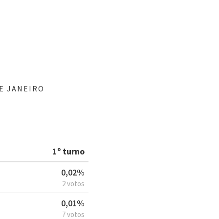
E JANEIRO
1º turno
0,02%
2 votos
0,01%
7 votos