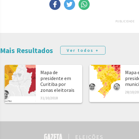
PUBLICIDADE
Mais Resultados
Ver todos +
Mapa de
Mapa e
presidente em
presid
Curitiba por
municíp
zonas eleitorais
28/10/20
31/10/2018
ELEIÇÕES