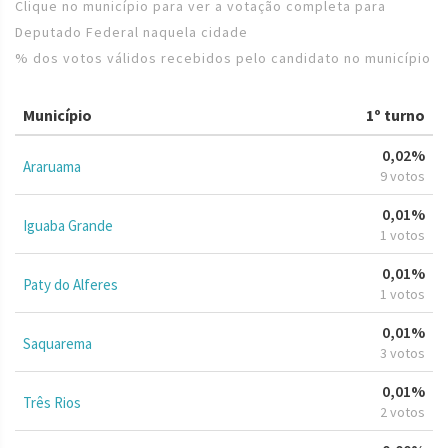
Clique no município para ver a votação completa para
Deputado Federal naquela cidade
% dos votos válidos recebidos pelo candidato no município
Município
1º turno
0,02%
Araruama
9 votos
0,01%
Iguaba Grande
1 votos
0,01%
Paty do Alferes
1 votos
0,01%
Saquarema
3 votos
0,01%
Três Rios
2 votos