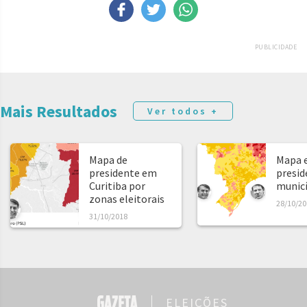
PUBLICIDADE
Mais Resultados
Ver todos +
Mapa de
Mapa e
presidente em
presid
Curitiba por
municíp
zonas eleitorais
28/10/20
31/10/2018
ELEIÇÕES